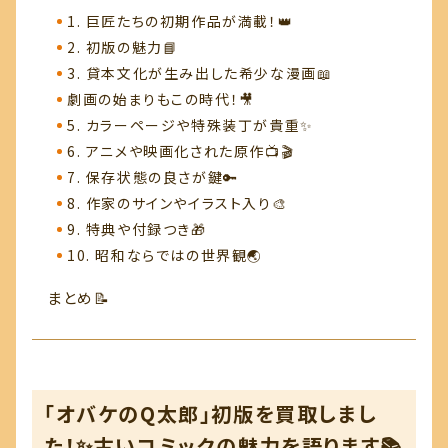
1. 巨匠たちの初期作品が満載！👑
2. 初版の魅力📘
3. 貸本文化が生み出した希少な漫画📖
劇画の始まりもこの時代！🎥
5. カラーページや特殊装丁が貴重✨
6. アニメや映画化された原作📺🎬
7. 保存状態の良さが鍵🔑
8. 作家のサインやイラスト入り🎨
9. 特典や付録つき🎁
10. 昭和ならではの世界観🌏
まとめ📝
「オバケのQ太郎」初版を買取しまし
た！✨古いコミックの魅力を語ります📚