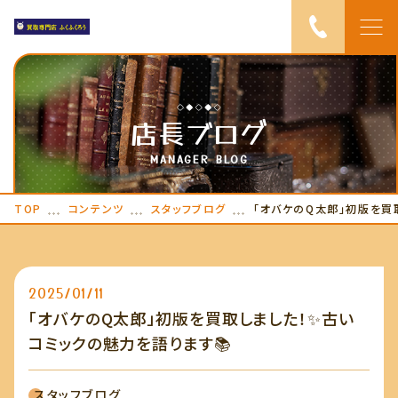
TOP
店長ブログ
ピックアップ
MANAGER BLOG
ふくふくろうにつ
TOP
コンテンツ
スタッフブログ
いて
「オバケのQ太郎」初版を買
サービス紹介
2025/01/11
出張買取の流れ
「オバケのQ太郎」初版を買取しました！✨古い
お知らせ
コミックの魅力を語ります📚
店長ブログ
スタッフブログ